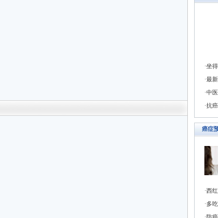
坐得
最新
中医
抗癌
癌症
西红
多吃
防癌