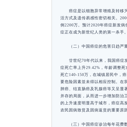
癌症是以细胞异常增殖及转移
活方式及遗传易感性密切相关。200
例2200万。预计2020年癌症新发病
症正在成为新世纪人类的第一杀手
（二）中国癌症的危害日趋严
廿世纪70年代以来，我国癌症
症死亡率上升29.42%，年龄调整死亡
死亡140-150万，在城镇居民中
要危险因素並未得以相应控制。在
肺癌、结直肠癌及乳腺癌等又呈显
并存的局面，从而进一步增加防治
的上升速度明显高于城市，癌症高
农民因病致贫及因病返贫的重要原
（三）中国癌症诊治每年花费