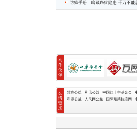
防癌手册：暗藏癌症隐患 千万不能
合
作
伙
伴
雅虎公益
和讯公益
中国红十字基金会
友
情
和讯公益
人民网公益
国际藏药抗癌网
链
接