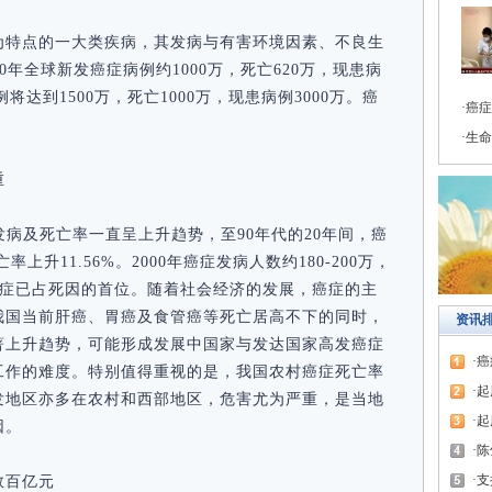
为特点的一大类疾病，其发病与有害环境因素、不良生
0年全球新发癌症病例约1000万，死亡620万，现患病
例将达到1500万，死亡1000万，现患病例3000万。癌
癌症
。
生命
重
发病及死亡率一直呈上升趋势，至90年代的20年间，癌
率上升11.56%。2000年癌症发病人数约180-200万，
，癌症已占死因的首位。随着社会经济的发展，癌症的主
我国当前肝癌、胃癌及食管癌等死亡居高不下的同时，
资讯
著上升趋势，可能形成发展中国家与发达国家高发癌症
癌
工作的难度。特别值得重视的是，我国农村癌症死亡率
起
发地区亦多在农村和西部地区，危害尤为严重，是当地
起
因。
陈
支
数百亿元