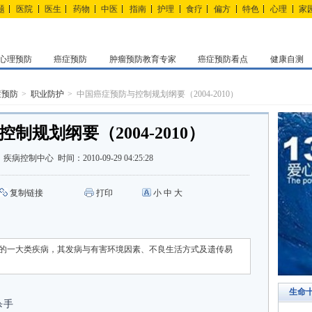
题
医院
医生
药物
中医
指南
护理
食疗
偏方
特色
心理
家
心理预防
癌症预防
肿瘤预防教育专家
癌症预防看点
健康自测
症预防
职业防护
中国癌症预防与控制规划纲要（2004-2010）
制规划纲要（2004-2010）
：
疾病控制中心
时间：
2010-09-29 04:25:28
复制链接
打印
小
中
大
的一大类疾病，其发病与有害环境因素、不良生活方式及遗传易
生命
杀手