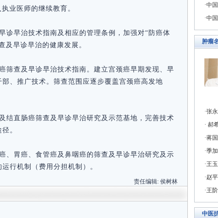
中国
入执业医师的继续教育。
中国
早诊早治技术指南及相应的管理条例，加强对“防癌体
肿瘤
筛查及早诊早治的健康发展。
颈癌筛查及早诊早治技术指南。建立宫颈癌早期发现、早
干部、推广技术。筛查范围应逐步覆盖宫颈癌高发地
张永
癌及结直肠癌筛查及早诊早治研究及示范基地，完善技术
郝希
途径。
蒋国
季加
肝癌、胃癌、食管癌及鼻咽癌的筛查及早诊早治研究及示
王玉
的运行机制（费用分担机制）。
赵平
责任编辑:
侯树林
王阶
中医