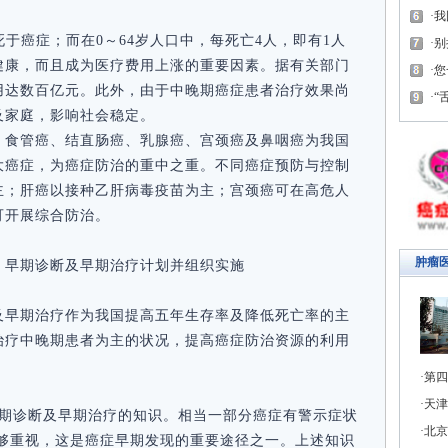
我
死于癌症；而在0～64岁人口中，每死亡4人，即有1人
别
健康，而且成为医疗费用上涨的重要因素。据有关部门
您
用达数百亿元。此外，由于中晚期癌症患者治疗效果尚
“
及家庭，影响社会稳定。
、食管癌、结直肠癌、乳腺癌、宫颈癌及鼻咽癌为我国
大癌症，为癌症防治的重中之重。不同癌症预防与控制
主；肝癌以接种乙肝病毒疫苗为主；宫颈癌可在高危人
可开展综合防治。
肿瘤
、早期诊断及早期治疗计划并组织实施
及早期治疗作为我国提高五年生存率及降低死亡率的主
治疗中晚期患者为主的状况，提高癌症防治资源的利用
第四
天津
早期诊断及早期治疗的知识。相当一部分癌症有警示症状
北京
足够重视，这是癌症早期发现的重要途径之一。上述知识