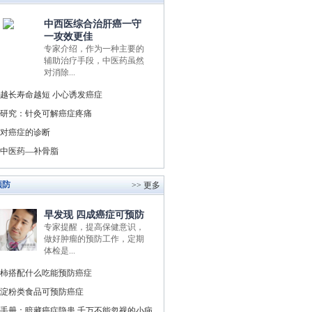
中西医综合治肝癌一守
一攻效更佳
专家介绍，作为一种主要的
辅助治疗手段，中医药虽然
对消除...
越长寿命越短 小心诱发癌症
研究：针灸可解癌症疼痛
对癌症的诊断
中医药—补骨脂
预防
>> 更多
早发现 四成癌症可预防
专家提醒，提高保健意识，
做好肿瘤的预防工作，定期
体检是...
柿搭配什么吃能预防癌症
淀粉类食品可预防癌症
手册：暗藏癌症隐患 千万不能忽视的小病