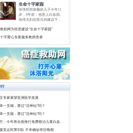
生命十字家园
张伟和郑新颖的儿子今年11
岁，6年前，他患上白血病。
张伟夫妇在医生的建议下...
救助网为癌患建设“生命十字家园”
十字爱心专家服务教师患者
排行
症专家展望亚洲医学发展
床一支烟，赛过“活神仙”吗？
床一支烟，赛过“活神仙”吗？
竺：今年将全面推行免费救治儿童白血病与先天性心脏病
援亚运民警归队 不幸确诊癌症晚期