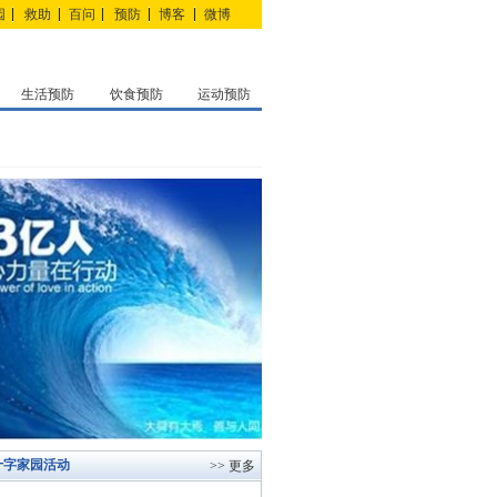
园
救助
百问
预防
博客
微博
生活预防
饮食预防
运动预防
十字家园活动
>> 更多