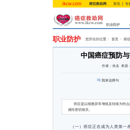
ikcw.com
癌症救助网
资讯
专
职业防护
职业防护
您所在的位置：
首页
癌
中国癌症预防与控
作者：
佚名
来源
我来说两句
癌症是以细胞异常增殖及转移为特点
感性密切相关。
（一）癌症正在成为人类第一